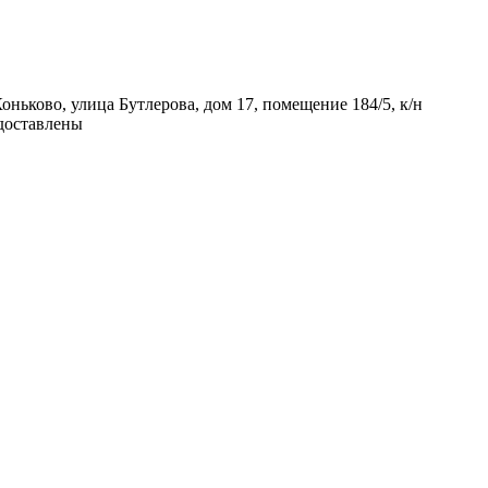
ньково, улица Бутлерова, дом 17, помещение 184/5, к/н
доставлены